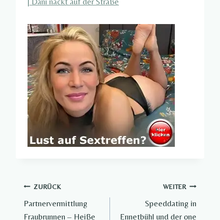
|
Dani nackt auf der Straße
Beitragsnavigation
ZURÜCK
WEITER
Partnervermittlung
Speeddating in
Fraubrunnen – Heiße
Ennetbühl und der one