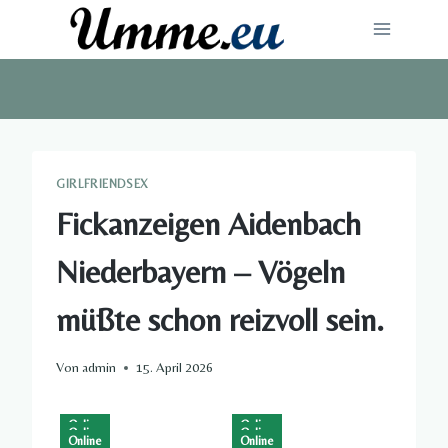
Zum
Inhalt
springen
GIRLFRIENDSEX
Fickanzeigen Aidenbach
Niederbayern – Vögeln
müßte schon reizvoll sein.
Von
admin
15. April 2026
Online
Online
Online
Online
Online
Online