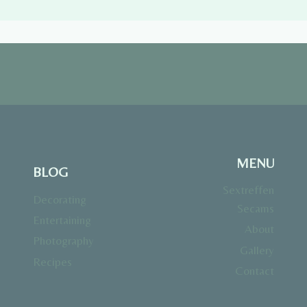
MENU
BLOG
Sextreffen
Decorating
Secams
Entertaining
About
Photography
Gallery
Recipes
Contact